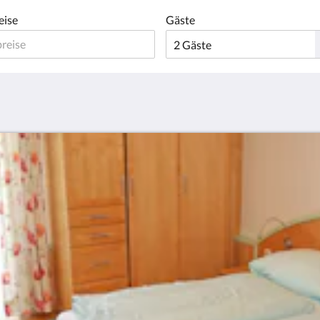
eise
Gäste