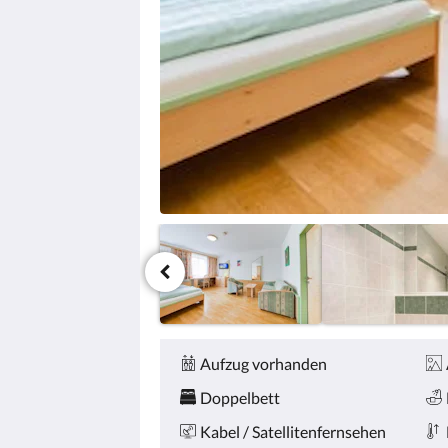
Zurück
oder
Weiter,
um
sich
die
Bilder
anzusehen.
Service &
Ausstattung
Aufzug vorhanden
Doppelbett
Kabel / Satellitenfernsehen