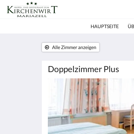
HAUPTSEITE
ÜB
Alle Zimmer anzeigen
Doppelzimmer Plus
Es
wird
unten
eine
Slideshow
angezeigt.
Bitte
tippen
Sie
auf