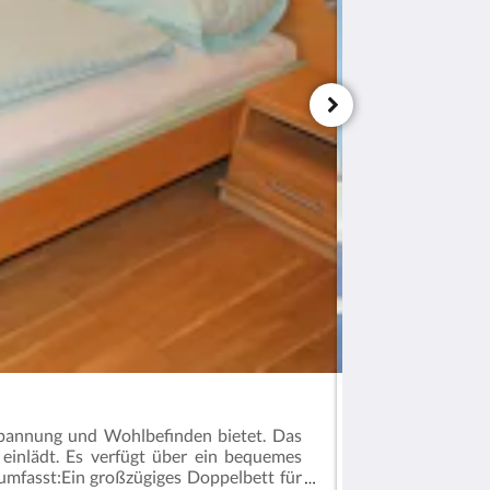
Doppelzimmer K
pannung und Wohlbefinden bietet. Das
Unser großzügige
einlädt. Es verfügt über ein bequemes
spektakulären Ber
umfasst:Ein großzügiges Doppelbett für
und entspannen