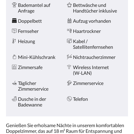
oder
Ausstattung
Bademantel auf
Bettwäsche und
Weiter,
Anfrage
Handtücher inklusive
um
sich
Doppelbett
Aufzug vorhanden
die
Bilder
Fernseher
Haartrockner
anzusehen.
Heizung
Kabel /
Satellitenfernsehen
Mini-Kühlschrank
Nichtraucherzimmer
Zimmersafe
Wireless Internet
(W-LAN)
Täglicher
Zimmerservice
Zimmerservice
Dusche in der
Telefon
Badewanne
Genießen Sie erholsame Nächte in unserem komfortablen
Doppelzimmer, das auf 18 m² Raum für Entspannung und